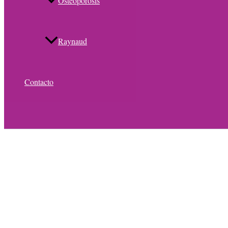
Osteoporosis
Raynaud
Contacto