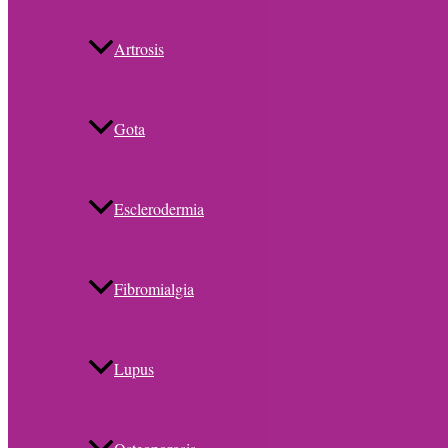
Artrosis
Gota
Esclerodermia
Fibromialgia
Lupus