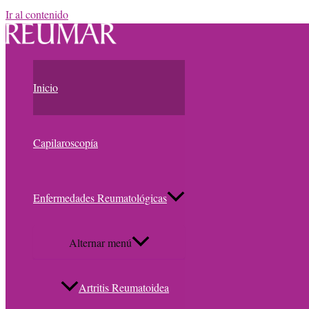
Ir al contenido
Inicio
Capilaroscopía
Enfermedades Reumatológicas
Alternar menú
Artritis Reumatoidea