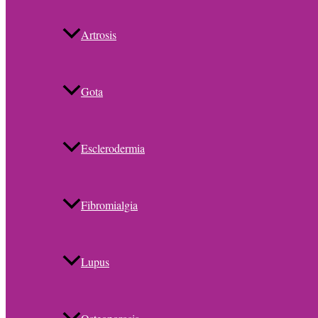
Artrosis
Gota
Esclerodermia
Fibromialgia
Lupus