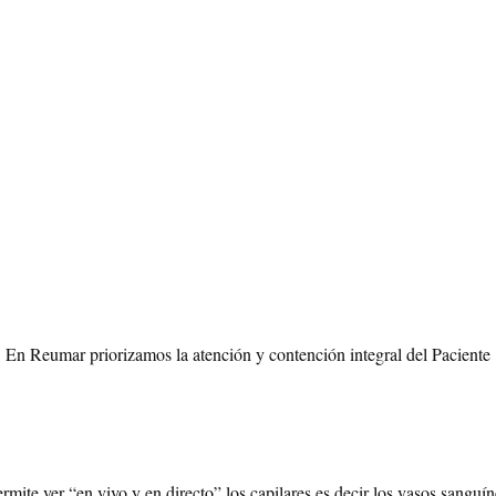
En Reumar priorizamos la atención y contención integral del Paciente
rmite ver “en vivo y en directo” los capilares es decir los vasos sangu