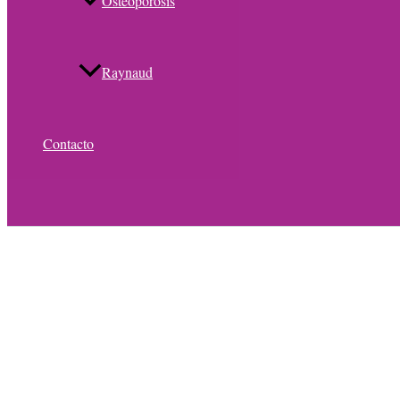
Osteoporosis
Raynaud
Contacto