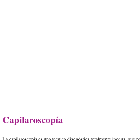
Capilaroscopía
La capilaroscopia es una técnica diagnóstica totalmente inocua, que pe