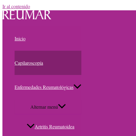
Ir al contenido
Inicio
Capilaroscopía
Enfermedades Reumatológicas
Alternar menú
Artritis Reumatoidea